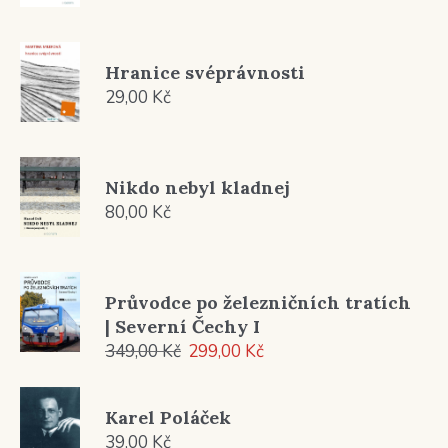
Hranice svéprávnosti
29,00
Kč
Nikdo nebyl kladnej
80,00
Kč
Průvodce po železničních tratích
| Severní Čechy I
Původní
Aktuální
349,00
Kč
299,00
Kč
cena
cena
byla:
je:
Karel Poláček
349,00 Kč.
299,00 Kč.
39,00
Kč