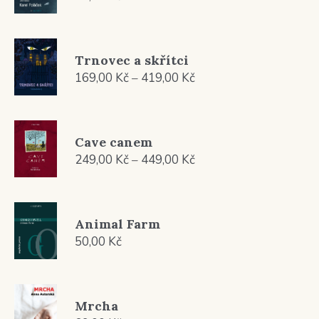
Trnovec a skřítci
Rozpětí
169,00
Kč
–
419,00
Kč
cen:
169,00 Kč
až
Cave canem
419,00 Kč
Rozpětí
249,00
Kč
–
449,00
Kč
cen:
249,00 Kč
až
Animal Farm
449,00 Kč
50,00
Kč
Mrcha