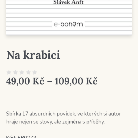
Na krabici
Rozpětí
49,00
Kč
–
109,00
Kč
cen:
49,00 Kč
až
Sbírka 17 absurdních povídek, ve kterých si autor
hraje nejen se slovy, ale zejména s příběhy.
109,00 K
Kód:
EB0273