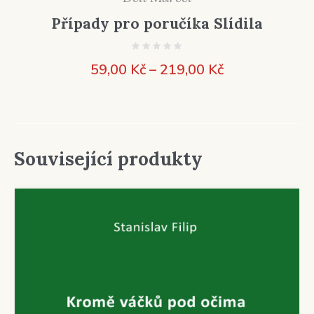
Případy pro poručíka Slídila
Rozpětí
59,00
Kč
–
219,00
Kč
cen:
59,00 Kč
až
219,00 Kč
Související produkty