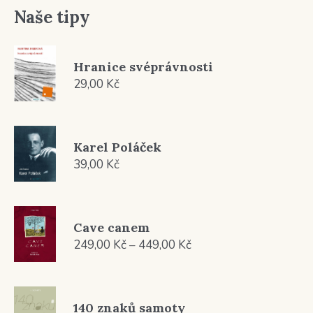
Naše tipy
Hranice svéprávnosti
29,00
Kč
Karel Poláček
39,00
Kč
Cave canem
Rozpětí
249,00
Kč
–
449,00
Kč
cen:
249,00 Kč
až
140 znaků samoty