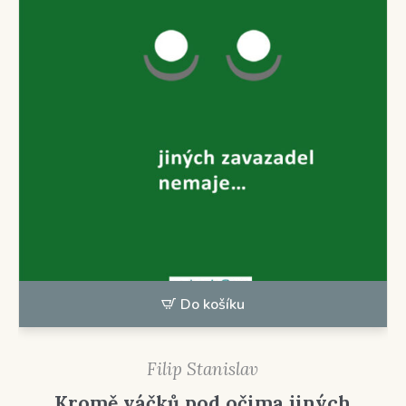
Do košíku
Filip Stanislav
Kromě váčků pod očima jiných