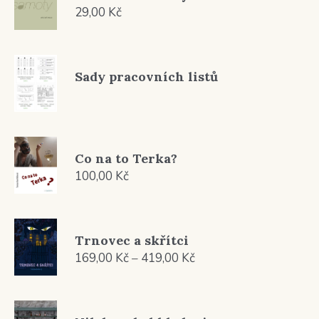
449,00 Kč
29,00
Kč
Sady pracovních listů
Co na to Terka?
100,00
Kč
Trnovec a skřítci
Rozpětí
169,00
Kč
–
419,00
Kč
cen:
169,00 Kč
až