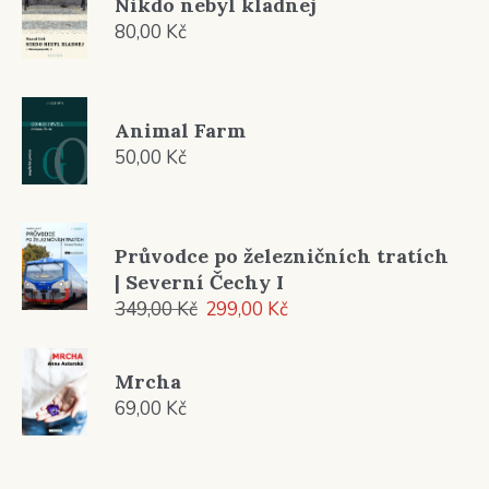
Nikdo nebyl kladnej
419,00 Kč
80,00
Kč
Animal Farm
50,00
Kč
Průvodce po železničních tratích
| Severní Čechy I
Původní
Aktuální
349,00
Kč
299,00
Kč
cena
cena
byla:
je:
Mrcha
349,00 Kč.
299,00 Kč.
69,00
Kč