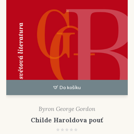
Do košíku
Byron George Gordon
Childe Haroldova pouť