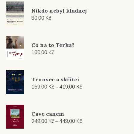
Nikdo nebyl kladnej
80,00
Kč
Co na to Terka?
100,00
Kč
Trnovec a skřítci
Rozpětí
169,00
Kč
–
419,00
Kč
cen:
169,00 Kč
až
Cave canem
419,00 Kč
Rozpětí
249,00
Kč
–
449,00
Kč
cen: