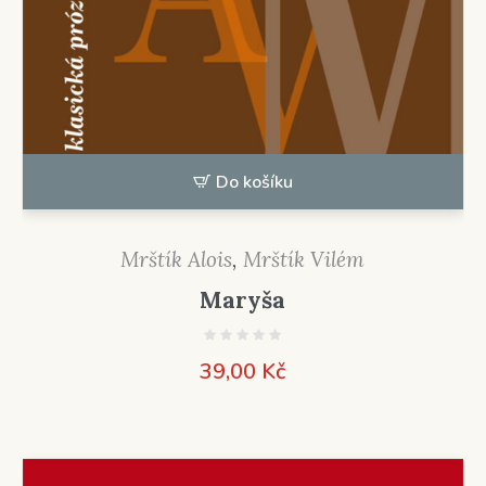
Do košíku
Mrštík Alois
,
Mrštík Vilém
Maryša
39,00
Kč