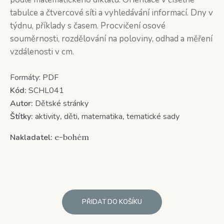
tabulce a čtvercové síti a vyhledávání informací. Dny v
týdnu, příklady s časem. Procvičení osové
souměrnosti, rozdělování na poloviny, odhad a měření
vzdálenosti v cm.
Formáty:
PDF
Kód:
SCHL041
Autor:
Dětské stránky
Štítky:
aktivity
,
děti
,
matematika
,
tematické sady
Nakladatel:
e-bohém
PŘIDAT DO KOŠÍKU