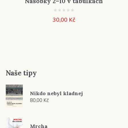
Násobky 2–10 v tabulkách
30,00
Kč
Naše tipy
Nikdo nebyl kladnej
80,00
Kč
Mrcha