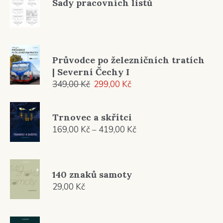
Sady pracovních listů
449,00 Kč
Průvodce po železničních tratích
| Severní Čechy I
Původní
Aktuální
349,00
Kč
299,00
Kč
cena
cena
byla:
je:
Trnovec a skřítci
349,00 Kč.
299,00 Kč.
Rozpětí
169,00
Kč
–
419,00
Kč
cen:
169,00 Kč
až
140 znaků samoty
419,00 Kč
29,00
Kč