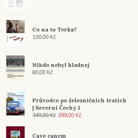
Co na to Terka?
100,00
Kč
Nikdo nebyl kladnej
80,00
Kč
Průvodce po železničních tratích
| Severní Čechy I
Původní
Aktuální
349,00
Kč
299,00
Kč
cena
cena
byla:
je:
Cave canem