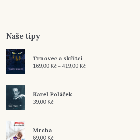
Naše tipy
Trnovec a skřítci
Rozpětí
169,00
Kč
–
419,00
Kč
cen:
169,00 Kč
až
Karel Poláček
419,00 Kč
39,00
Kč
Mrcha
69,00
Kč