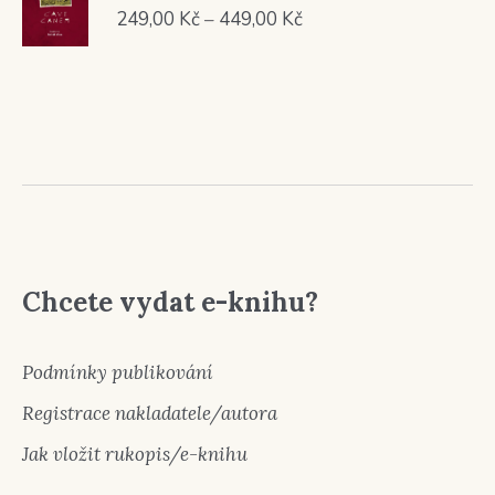
349,00 Kč.
299,00 Kč.
Rozpětí
249,00
Kč
–
449,00
Kč
cen:
249,00 Kč
až
449,00 Kč
Chcete vydat e-knihu?
Podmínky publikování
Registrace nakladatele/autora
Jak vložit rukopis/e-knihu