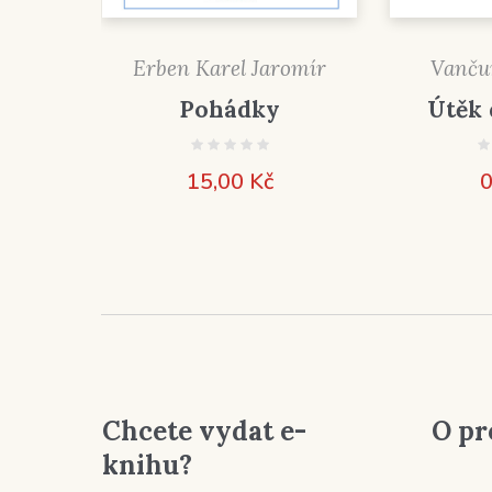
Erben Karel Jaromír
Vančur
Pohádky
Útěk 
15,00
Kč
0
Chcete vydat e-
O pr
knihu?