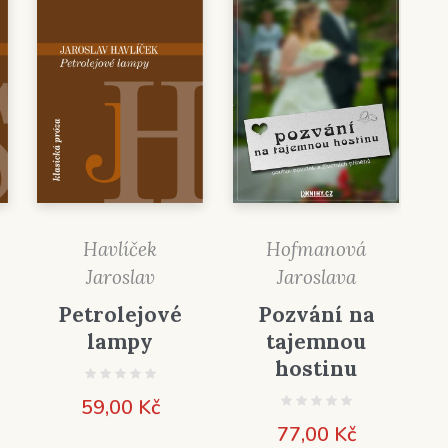
Havlíček
Hofmanová
Jaroslav
Jaroslava
Petrolejové
Pozvání na
lampy
tajemnou
hostinu
59,00
Kč
77,00
Kč