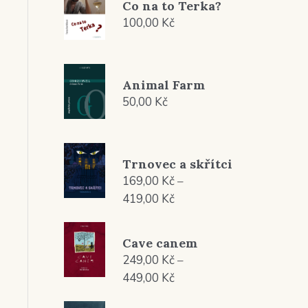
Co na to Terka?
100,00
Kč
Animal Farm
50,00
Kč
Trnovec a skřítci
169,00
Kč
–
Rozpětí
419,00
Kč
cen:
169,00 Kč
Cave canem
až
249,00
Kč
–
419,00 Kč
Rozpětí
449,00
Kč
cen: