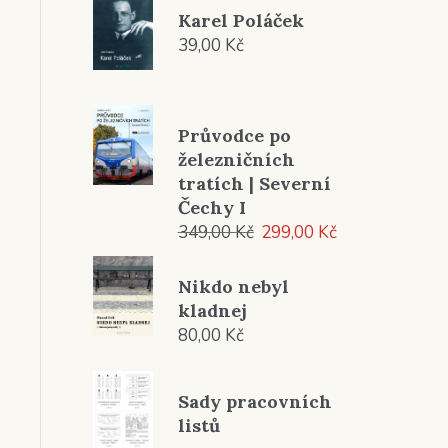
249,00 Kč
Karel Poláček
až
39,00
Kč
449,00 Kč
Průvodce po
železničních
tratích | Severní
Čechy I
Původní
Aktuální
349,00
Kč
299,00
Kč
cena
cena
byla:
je:
Nikdo nebyl
349,00 Kč.
299,00 Kč.
kladnej
80,00
Kč
Sady pracovních
listů