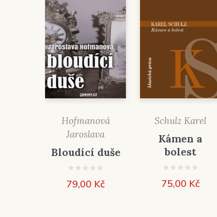
Hofmanová
Schulz Karel
Jaroslava
Kámen a
bolest
Bloudící duše
75,00
Kč
79,00
Kč