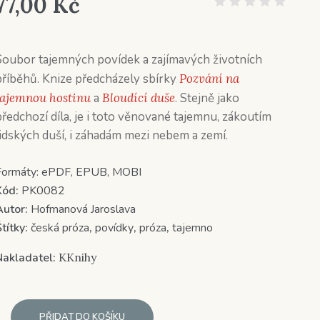
77,00
Kč
Soubor tajemných povídek a zajímavých životních
příběhů. Knize předcházely sbírky
Pozvání na
tajemnou hostinu
a
Bloudící duše
. Stejně jako
předchozí díla, je i toto věnované tajemnu, zákoutím
lidských duší, i záhadám mezi nebem a zemí.
Formáty:
ePDF, EPUB, MOBI
Kód:
PK0082
Autor:
Hofmanová Jaroslava
títky:
česká próza
,
povídky
,
próza
,
tajemno
Nakladatel:
KKnihy
PŘIDAT DO KOŠÍKU