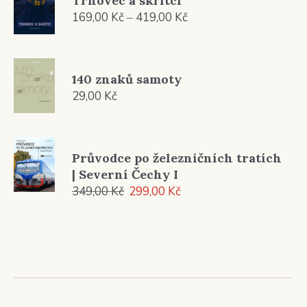
Trnovec a skřítci
Rozpětí
169,00
Kč
–
419,00
Kč
cen:
169,00 Kč
až
140 znaků samoty
419,00 Kč
29,00
Kč
Průvodce po železničních tratích
| Severní Čechy I
Původní
Aktuální
349,00
Kč
299,00
Kč
cena
cena
byla:
je:
349,00 Kč.
299,00 Kč.