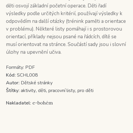
děti osvojí základní početní operace. Děti řadí
výsledky podle určitých kritérií, používají výsledky k
odpovědím na další otázky (trénink paměti a orientace
v problému). Některé listy pomáhají i s prostorovou
orientací, příklady nejsou psané na řádcích, dítě se
musí orientovat na stránce. Součástí sady jsou i slovní
úlohy na upevnění učiva.
Formáty:
PDF
Kód:
SCHL008
Autor:
Dětské stránky
Štítky:
aktivity
,
děti
,
pracovní listy
,
pro děti
Nakladatel:
e-bohém