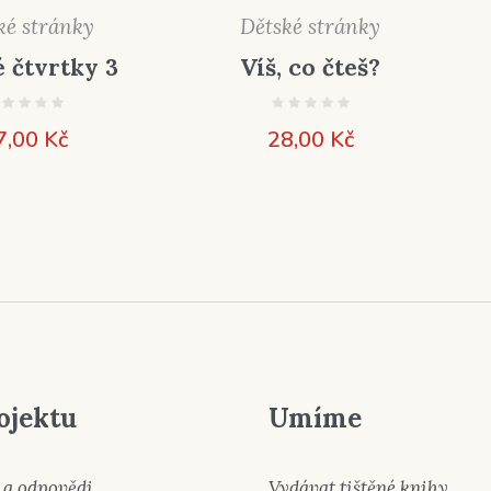
ké stránky
Dětské stránky
é čtvrtky 3
Víš, co čteš?
7,00
Kč
28,00
Kč
ojektu
Umíme
 a odpovědi
Vydávat tištěné knihy