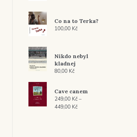
Co na to Terka?
100,00
Kč
Nikdo nebyl
kladnej
80,00
Kč
Cave canem
249,00
Kč
–
Rozpětí
449,00
Kč
cen:
249,00 Kč
až