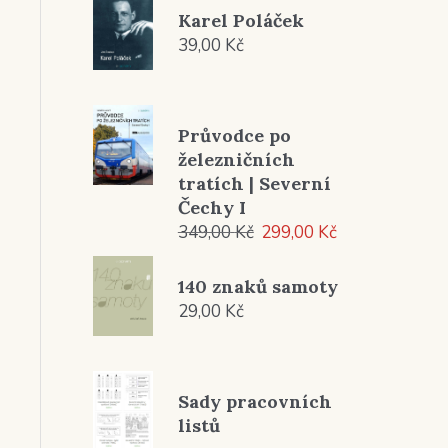
Karel Poláček
39,00
Kč
Průvodce po
železničních
tratích | Severní
Čechy I
Původní
Aktuální
349,00
Kč
299,00
Kč
cena
cena
byla:
je:
140 znaků samoty
349,00 Kč.
299,00 Kč.
29,00
Kč
Sady pracovních
listů