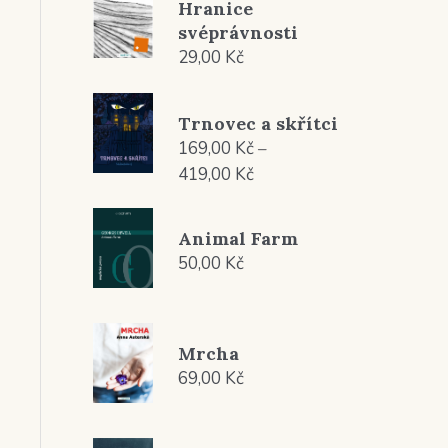
Hranice
svéprávnosti
29,00
Kč
Trnovec a skřítci
169,00
Kč
–
Rozpětí
419,00
Kč
cen:
169,00 Kč
Animal Farm
až
50,00
Kč
419,00 Kč
Mrcha
69,00
Kč