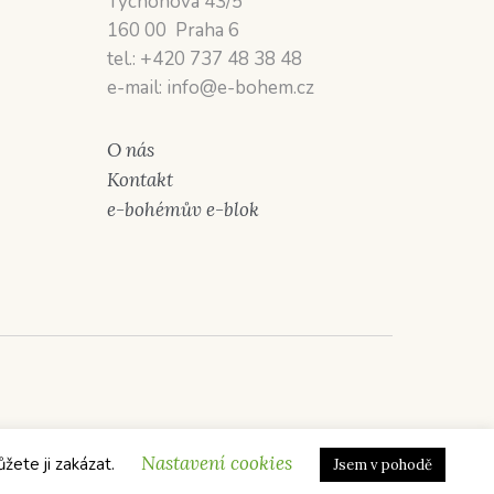
Tychonova 43/5
160 00 Praha 6
tel.: +420 737 48 38 48
e-mail: info@e-bohem.cz
O nás
Kontakt
e-bohémův e-blok
Nastavení cookies
ůžete ji zakázat.
Jsem v pohodě