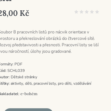
28,00
Kč
Soubor 8 pracovních listů pro nácvik orientace v
prostoru a překreslování obrázků do čtvercové sítě.
ozvoj představivosti a přesnosti. Pracovní listy se liší
svou náročností, úlohy jsou gradované.
Formáty:
PDF
Kód:
SCHL039
Autor:
Dětské stránky
títky:
aktivity
,
děti
,
pracovní listy
,
pro děti
,
vzdělávání
Nakladatel:
e-bohém