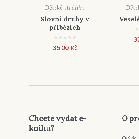
Dětské stránky
Děts
Slovní druhy v
Vesel
příbězích
3
35,00
Kč
Chcete vydat e-
O pr
knihu?
Otázky