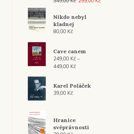
Původní
Aktuální
349,00
Kč
299,00
Kč
cena
cena
byla:
je:
Nikdo nebyl
349,00 Kč.
299,00 Kč.
kladnej
80,00
Kč
Cave canem
249,00
Kč
–
Rozpětí
449,00
Kč
cen:
249,00 Kč
Karel Poláček
až
39,00
Kč
449,00 Kč
Hranice
svéprávnosti