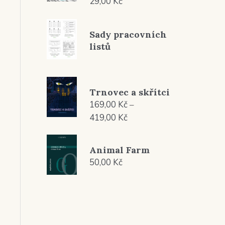
29,00
Kč
Sady pracovních
listů
Trnovec a skřítci
169,00
Kč
–
Rozpětí
419,00
Kč
cen:
169,00 Kč
Animal Farm
až
50,00
Kč
419,00 Kč