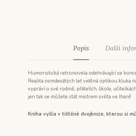
Popis
Další inf
Humoristická retronovela odehrávající se kon
Realita osmdesátých let viděná optikou kluka n
vypráví o své rodině, přátelích, škole, učitelkác
jen tak se můžete stát mistrem světa ve lhaní!
Kniha vyšla v tištěné dvojknize, kterou si 