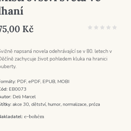
lhaní
75,00
Kč
Svižně napsaná novela odehrávající se v 80. letech v
Děčíně zachycuje život pohledem kluka na hranici
puberty.
Formáty:
PDF, ePDF, EPUB, MOBI
Kód:
EB0073
Autor:
Deli Marcel
títky:
akce 30
,
dětství
,
humor
,
normalizace
,
próza
Nakladatel:
e-bohém