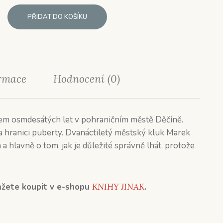
PŘIDAT DO KOŠÍKU
ormace
Hodnocení (0)
cem osmdesátých let v pohraničním městě Děčíně.
a hranici puberty. Dvanáctiletý městský kluk Marek
h a hlavně o tom, jak je důležité správně lhát, protože
můžete koupit v e-shopu
KNIHY JINAK
.