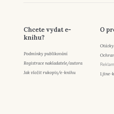
Chcete vydat e-
O pr
knihu?
Otázky
Podmínky publikování
Ochran
Registrace nakladatele/autora
Reklam
Jak vložit rukopis/e-knihu
1.jine-