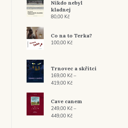
Nikdo nebyl
kladnej
80,00
Kč
Co na to Terka?
100,00
Kč
Trnovec a skřítci
169,00
Kč
–
Rozpětí
419,00
Kč
cen:
169,00 Kč
Cave canem
až
249,00
Kč
–
419,00 Kč
Rozpětí
449,00
Kč
cen: