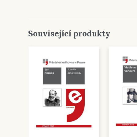
cen
59,
až
219
Související produkty