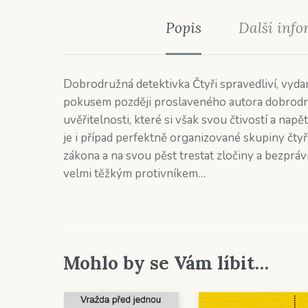
Popis
Další inf
Dobrodružná detektivka Čtyři spravedliví, vy
pokusem později proslaveného autora dobrodru
uvěřitelnosti, které si však svou čtivostí a nap
je i případ perfektně organizované skupiny čty
zákona a na svou pěst trestat zločiny a bezpráví
velmi těžkým protivníkem…
Mohlo by se Vám líbit…