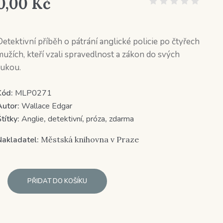
0,00
Kč
Detektivní příběh o pátrání anglické policie po čtyřech
mužích, kteří vzali spravedlnost a zákon do svých
rukou.
Kód:
MLP0271
Autor:
Wallace Edgar
títky:
Anglie
,
detektivní
,
próza
,
zdarma
Nakladatel:
Městská knihovna v Praze
PŘIDAT DO KOŠÍKU