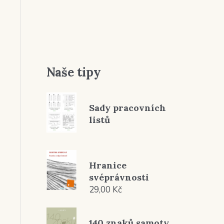
Naše tipy
Sady pracovních
listů
Hranice
svéprávnosti
29,00
Kč
140 znaků samoty