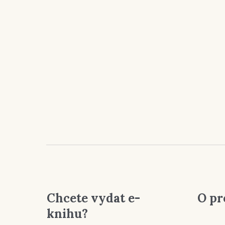
Chcete vydat e-
O pr
knihu?