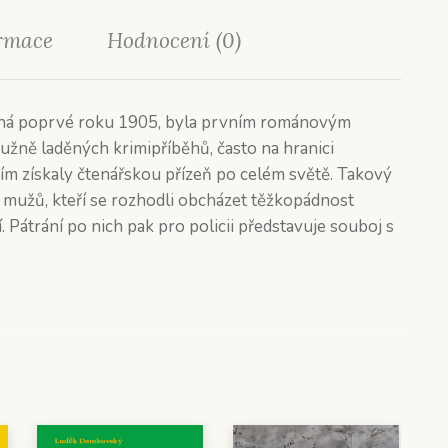
ormace
Hodnocení (0)
daná poprvé roku 1905, byla prvním románovým
žně laděných krimipříběhů, často na hranici
ětím získaly čtenářskou přízeň po celém světě. Takový
ř mužů, kteří se rozhodli obcházet těžkopádnost
. Pátrání po nich pak pro policii představuje souboj s