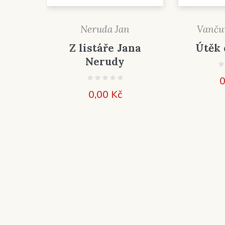
Neruda Jan
Vančur
Z listáře Jana
Útěk 
Nerudy
0
0,00
Kč