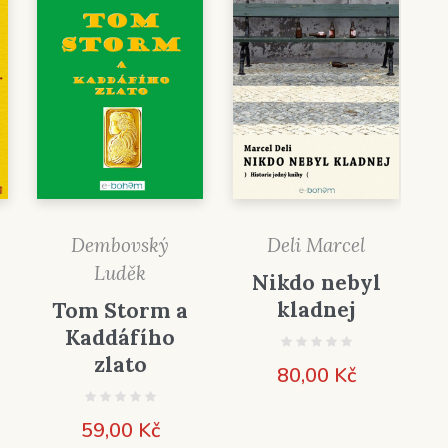
Dembovský
Deli Marcel
Luděk
Nikdo nebyl
kladnej
Tom Storm a
Kaddáfího
zlato
80,00
Kč
pětí
59,00
Kč