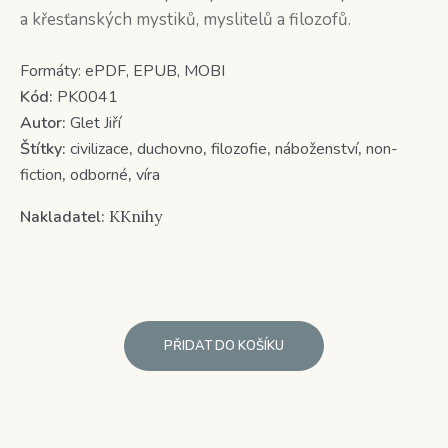
a křesťanských mystiků, myslitelů a filozofů.
Formáty:
ePDF, EPUB, MOBI
Kód:
PK0041
Autor:
Glet Jiří
Štítky:
civilizace
,
duchovno
,
filozofie
,
náboženství
,
non-
fiction
,
odborné
,
víra
Nakladatel:
KKnihy
PŘIDAT DO KOŠÍKU