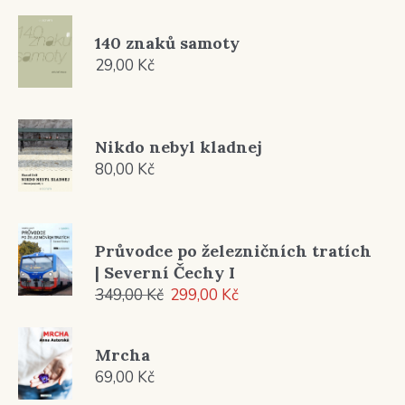
140 znaků samoty
29,00
Kč
Nikdo nebyl kladnej
80,00
Kč
Průvodce po železničních tratích
| Severní Čechy I
Původní
Aktuální
349,00
Kč
299,00
Kč
cena
cena
byla:
je:
Mrcha
349,00 Kč.
299,00 Kč.
69,00
Kč