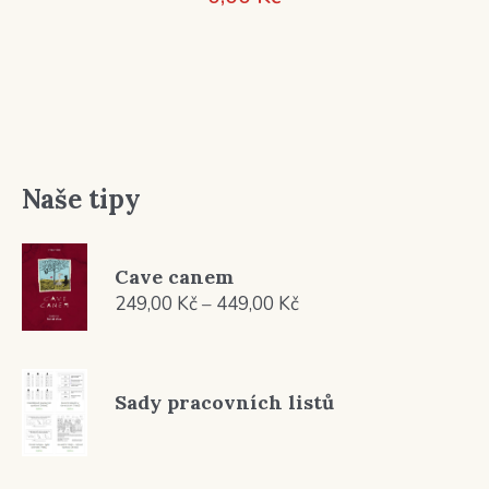
Naše tipy
Cave canem
Rozpětí
249,00
Kč
–
449,00
Kč
cen:
249,00 Kč
až
Sady pracovních listů
449,00 Kč