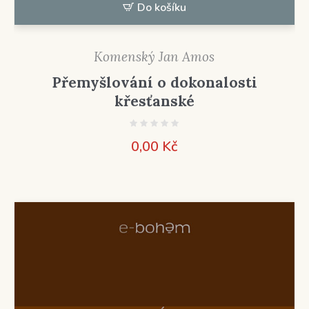
Do košíku
Komenský Jan Amos
Přemyšlování o dokonalosti
křesťanské
0,00
Kč