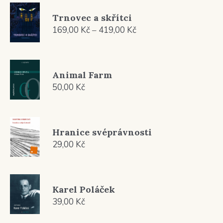
Trnovec a skřítci
Rozpětí
169,00
Kč
–
419,00
Kč
cen:
169,00 Kč
až
Animal Farm
419,00 Kč
50,00
Kč
Hranice svéprávnosti
29,00
Kč
Karel Poláček
39,00
Kč