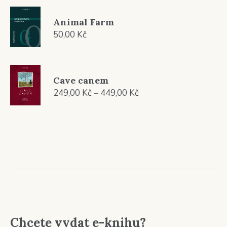
Animal Farm
50,00
Kč
Cave canem
Rozpětí
249,00
Kč
–
449,00
Kč
cen:
249,00 Kč
až
449,00 Kč
Chcete vydat e-knihu?