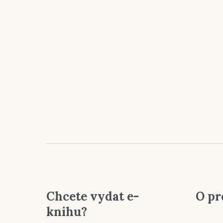
Chcete vydat e-
O pr
knihu?