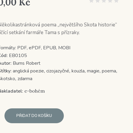
0,00
Kč
Několikastránková poema „největšího Skota historie“
íčící setkání farmáře Tama s přízraky.
Formáty:
PDF, ePDF, EPUB, MOBI
Kód:
EB0105
Autor:
Burns Robert
títky:
anglická poezie
,
cizojazyčné
,
kouzla
,
magie
,
poema
,
Skotsko
,
zdarma
Nakladatel:
e-bohém
PŘIDAT DO KOŠÍKU