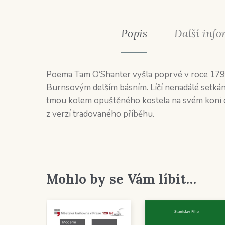
Popis
Další inf
Poema Tam O‘Shanter vyšla poprvé v roce 1791. 
Burnsovým delším básním. Líčí nenadálé setkání
tmou kolem opuštěného kostela na svém koni d
z verzí tradovaného příběhu.
Mohlo by se Vám líbit…