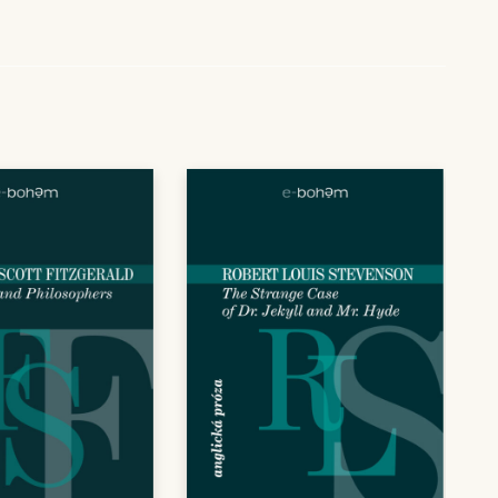
39,00 Kč
až
249,00 Kč