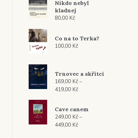
Nikdo nebyl
kladnej
80,00
Kč
Co na to Terka?
100,00
Kč
Trnovec a skřítci
169,00
Kč
–
Rozpětí
419,00
Kč
cen:
169,00 Kč
Cave canem
až
249,00
Kč
–
419,00 Kč
Rozpětí
449,00
Kč
cen: