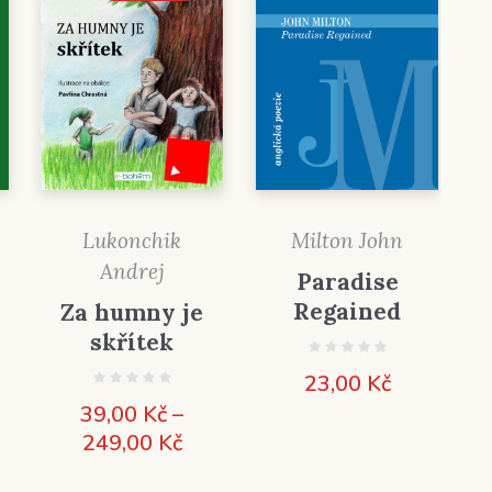
Lukonchik
Milton John
Andrej
Paradise
Regained
Za humny je
skřítek
23,00
Kč
39,00
Kč
–
Rozpětí
249,00
Kč
cen: