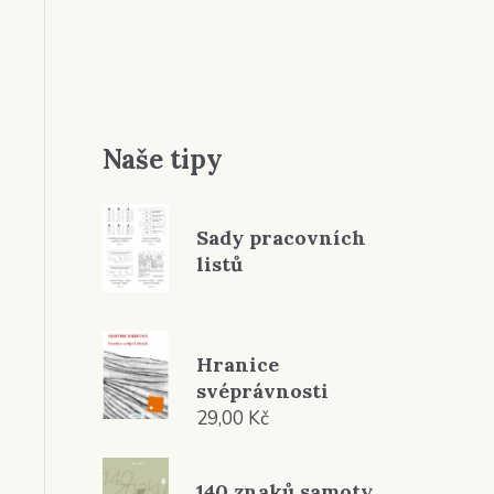
Naše tipy
Sady pracovních
listů
Hranice
svéprávnosti
29,00
Kč
140 znaků samoty