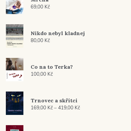
69,00
Kč
Nikdo nebyl kladnej
80,00
Kč
Co na to Terka?
100,00
Kč
Trnovec a skřítci
Rozpětí
169,00
Kč
–
419,00
Kč
cen:
169,00 Kč
až