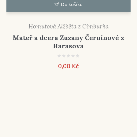
Do košíku
Homutová Alžběta z Cimburka
Mateř a dcera Zuzany Černínové z
Harasova
0,00
Kč