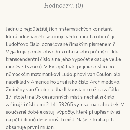
Hodnocení (0)
Jednu z nejdůležitějších matematických konstant,
která odnepaměti fascinuje vědce mnoha oborů, je
Ludolfovo číslo, označované římským písmenem ?.
Vyjadřuje poměr obvodu kruhu a jeho průměru. Jde o
transcendentní číslo a na jeho výpočet existuje velké
množství vzorců. V Evropě bylo pojmenováno po
německém matematikovi Ludolphovi van Ceulen, ale
například v Americe ho znají jako číslo Archimédovo.
Zmíněný van Ceulen odhadl konstantu už na začátku
17. století na 35 desetinných míst a nechal si číslo
začínající číslicemi 3,14159265 vytesat na náhrobek. V
současné době existují výpočty, které pí upřesnily až
na pět bilionů desetinných míst. Naše e-kniha jich
obsahuje první milion.