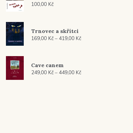
100,00
Kč
Trnovec a skřítci
Rozpětí
169,00
Kč
–
419,00
Kč
cen:
169,00 Kč
až
Cave canem
419,00 Kč
Rozpětí
249,00
Kč
–
449,00
Kč
cen:
249,00 Kč
až
449,00 Kč