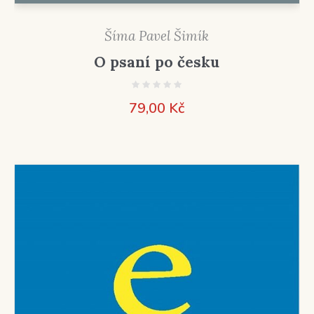
Šíma Pavel Šimík
O psaní po česku
79,00
Kč