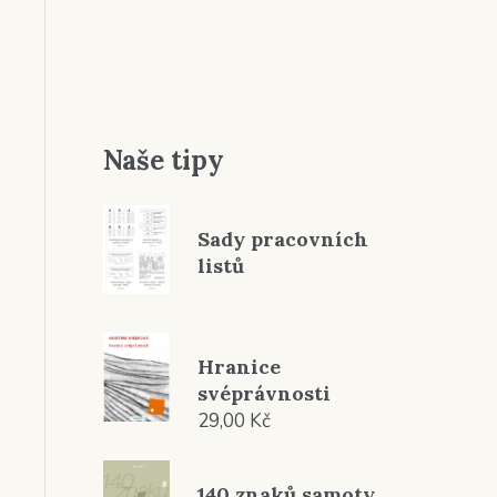
Naše tipy
Sady pracovních
listů
Hranice
svéprávnosti
29,00
Kč
140 znaků samoty