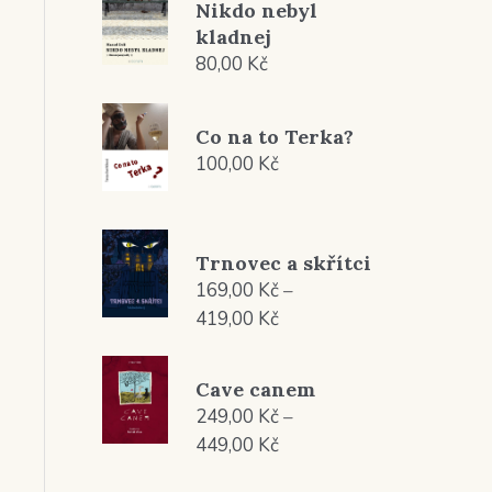
Nikdo nebyl
kladnej
80,00
Kč
Co na to Terka?
100,00
Kč
Trnovec a skřítci
169,00
Kč
–
Rozpětí
419,00
Kč
cen:
169,00 Kč
Cave canem
až
249,00
Kč
–
419,00 Kč
Rozpětí
449,00
Kč
cen: