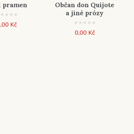
í pramen
Občan don Quijote
a jiné prózy
,00
Kč
0,00
Kč