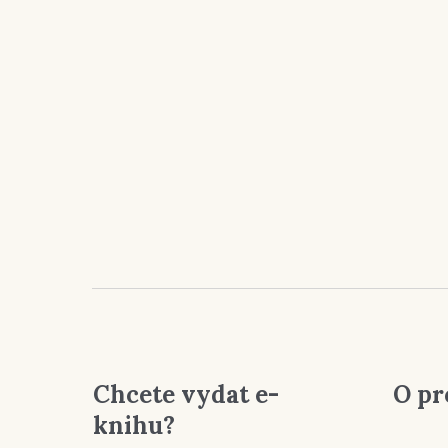
Chcete vydat e-
O pr
knihu?