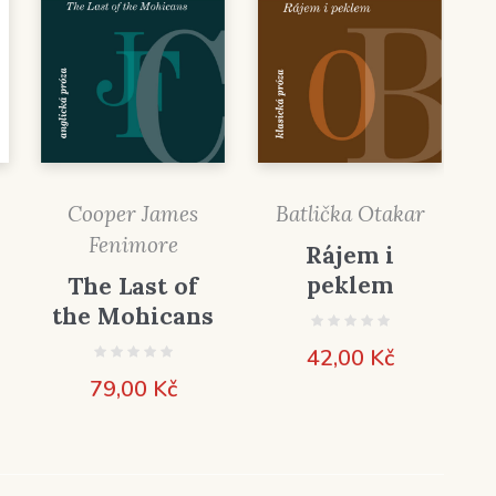
Cooper James
Batlička Otakar
Fenimore
Rájem i
peklem
The Last of
the Mohicans
42,00
Kč
79,00
Kč