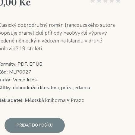
0,00
Kč
Klasický dobrodružný román francouzského autora
popisuje dramatické příhody neobvyklé výpravy
vedené německým vědcem na Islandu v druhé
olovině 19. století.
Formáty:
PDF, EPUB
Kód:
MLP0027
Autor:
Verne Jules
títky:
dobrodružná literatura
,
próza
,
zdarma
Nakladatel:
Městská knihovna v Praze
PŘIDAT DO KOŠÍKU