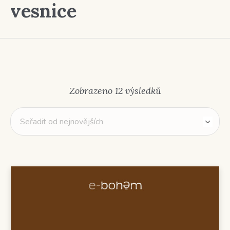
vesnice
Seřazeno
Zobrazeno 12 výsledků
od
nejnovějších