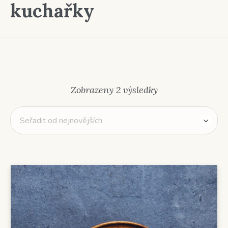
kuchařky
Seřazeno
Zobrazeny 2 výsledky
od
nejnovějších