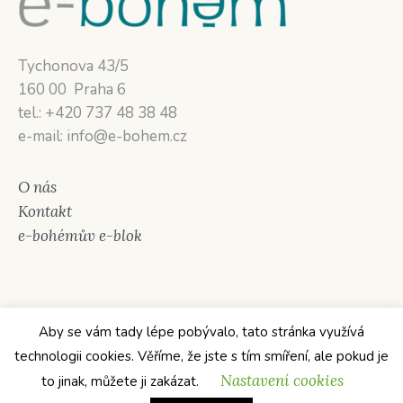
Tychonova 43/5
160 00 Praha 6
tel.: +420 737 48 38 48
e-mail: info@e-bohem.cz
O nás
Kontakt
e-bohémův e-blok
Aby se vám tady lépe pobývalo, tato stránka využívá
technologii cookies. Věříme, že jste s tím smíření, ale pokud je
Nastavení cookies
to jinak, můžete ji zakázat.
Zásady ochrany osobních údajů
/ © e-bohém 2013–