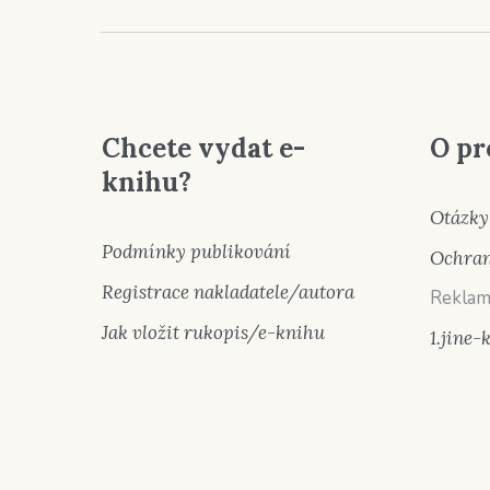
Chcete vydat e-
O pr
knihu?
Otázky
Podmínky publikování
Ochran
Registrace nakladatele/autora
Reklam
Jak vložit rukopis/e-knihu
1.jine-