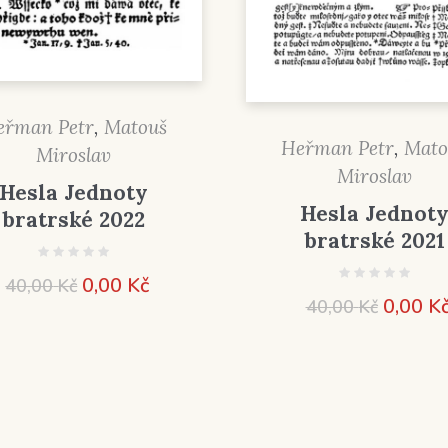
eřman Petr
,
Matouš
Heřman Petr
,
Mato
Miroslav
Miroslav
Hesla Jednoty
Hesla Jednot
bratrské 2022
bratrské 2021
Původní
Aktuální
0,00
Kč
40,00
Kč
Původn
0,00
K
40,00
Kč
cena
cena
cena
byla:
je:
byla:
40,00 Kč.
0,00 Kč.
40,00 K