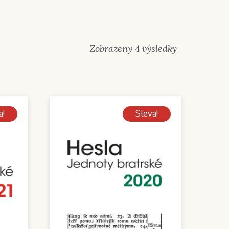
Seřazeno
Zobrazeny 4 výsledky
od
nejnovějších
a!
Sleva!