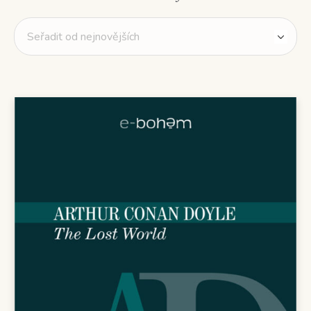
od
nejnovějších