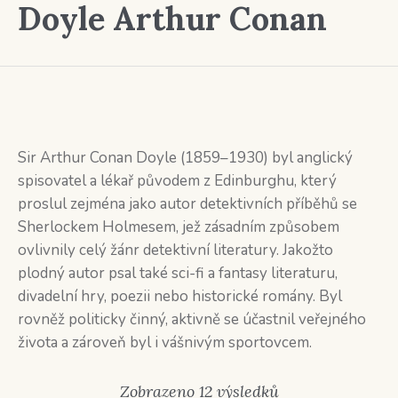
Doyle Arthur Conan
Sir Arthur Conan Doyle (1859–1930) byl anglický
spisovatel a lékař původem z Edinburghu, který
proslul zejména jako autor detektivních příběhů se
Sherlockem Holmesem, jež zásadním způsobem
ovlivnily celý žánr detektivní literatury. Jakožto
plodný autor psal také sci-fi a fantasy literaturu,
divadelní hry, poezii nebo historické romány. Byl
rovněž politicky činný, aktivně se účastnil veřejného
života a zároveň byl i vášnivým sportovcem.
Seřazeno
Zobrazeno 12 výsledků