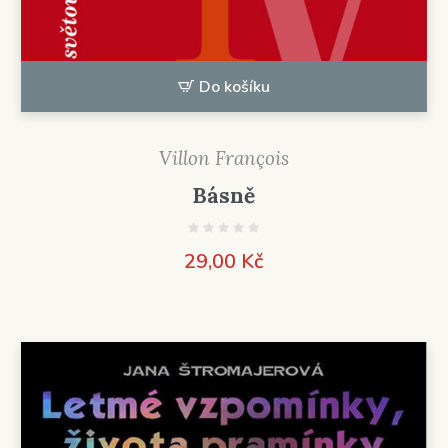
Do košíku
Villon François
Básně
29,00
Kč