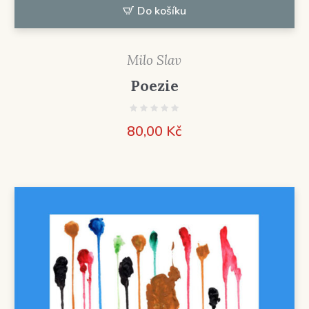
Do košíku
Milo Slav
Poezie
80,00
Kč