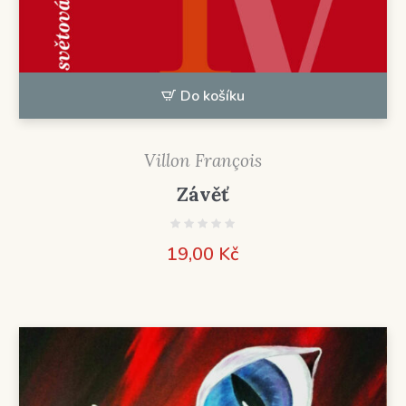
Do košíku
Villon François
Závěť
19,00
Kč