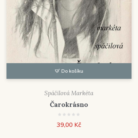
Do košíku
Spáčilová Markéta
Čarokrásno
39,00
Kč