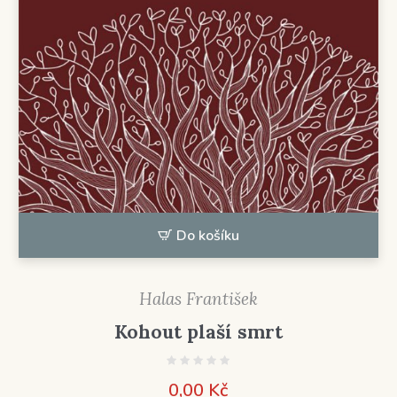
Do košíku
Halas František
Kohout plaší smrt
0,00
Kč