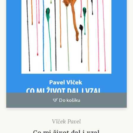
Do košíku
Vlček Pavel
Co mi život dal i vzal