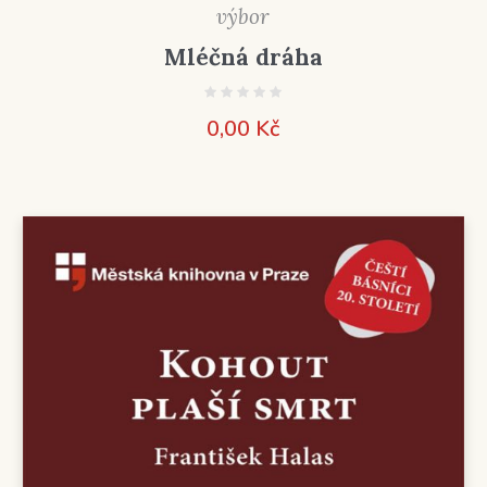
výbor
Mléčná dráha
0,00
Kč