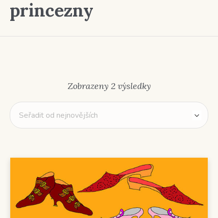
princezny
Seřazeno
Zobrazeny 2 výsledky
od
nejnovějších