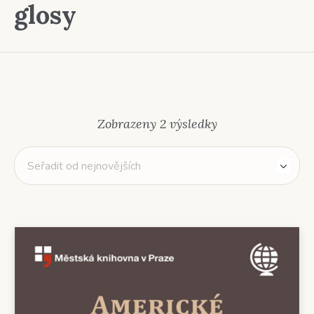
glosy
Seřazeno
Zobrazeny 2 výsledky
od
nejnovějších